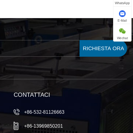
WhatsApp
E-Mail
Wechat
RICHIESTA ORA
CONTATTACI
+86-532-81126663
+86-13969850201