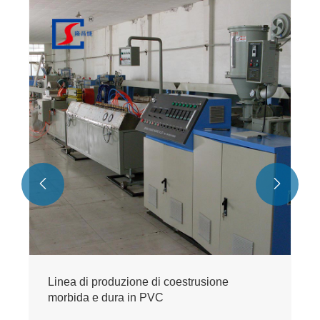
Linea di produzione di
PVC
Visualizza altro >>


ne di coestrusione
n PVC