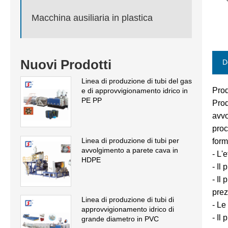
Macchina ausiliaria in plastica
Nuovi Prodotti
D
Linea di produzione di tubi del gas
Prod
e di approvvigionamento idrico in
PE PP
Prod
avvo
proc
Linea di produzione di tubi per
form
avvolgimento a parete cava in
- L'
HDPE
- Il
- Il
prez
Linea di produzione di tubi di
- Le
approvvigionamento idrico di
- Il
grande diametro in PVC