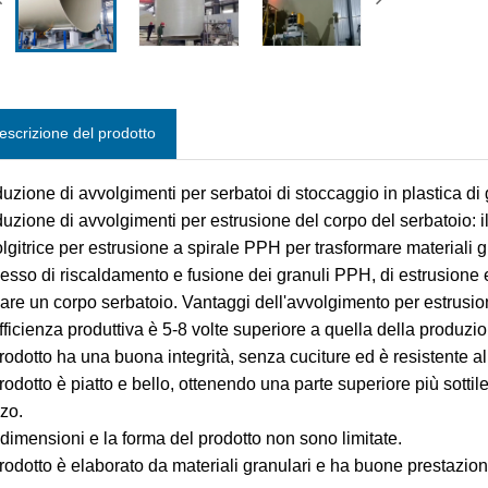
escrizione del prodotto
uzione di avvolgimenti per serbatoi di stoccaggio in plastica d
uzione di avvolgimenti per estrusione del corpo del serbatoio: i
lgitrice per estrusione a spirale PPH per trasformare materiali g
esso di riscaldamento e fusione dei granuli PPH, di estrusione 
are un corpo serbatoio. Vantaggi dell'avvolgimento per estrusio
efficienza produttiva è 5-8 volte superiore a quella della produz
 prodotto ha una buona integrità, senza cuciture ed è resistente al
 prodotto è piatto e bello, ottenendo una parte superiore più sott
zo.
 dimensioni e la forma del prodotto non sono limitate.
 prodotto è elaborato da materiali granulari e ha buone prestazioni