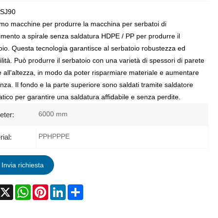
:SJ90
mo macchine per produrre la macchina per serbatoi di
imento a spirale senza saldatura HDPE / PP per produrre il
oio. Questa tecnologia garantisce al serbatoio robustezza ed
ilità. Può produrre il serbatoio con una varietà di spessori di parete
e all'altezza, in modo da poter risparmiare materiale e aumentare
ienza. Il fondo e la parte superiore sono saldati tramite saldatore
tico per garantire una saldatura affidabile e senza perdite.
6000 mm
eter:
PPHPPPE
ial:
Invia richiesta
acebook
X
WhatsApp
Pinterest
LinkedIn
Share