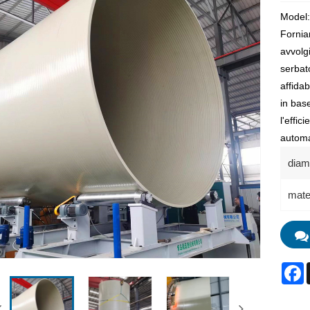
Model
Fornia
avvolg
serbat
affidab
in bas
l'effic
automa
diam
mater
F