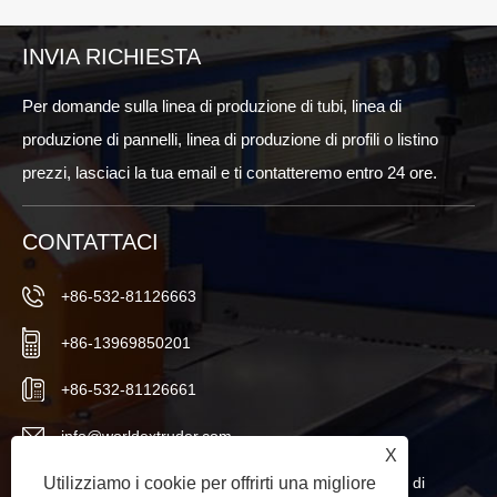
INVIA RICHIESTA
Per domande sulla linea di produzione di tubi, linea di
produzione di pannelli, linea di produzione di profili o listino
prezzi, lasciaci la tua email e ti contatteremo entro 24 ore.
CONTATTACI
+86-532-81126663
+86-13969850201
+86-532-81126661
info@worldextruder.com
X
Nuozhuang, ufficio Sanlihe, città di Jiaozhou, città di
Utilizziamo i cookie per offrirti una migliore